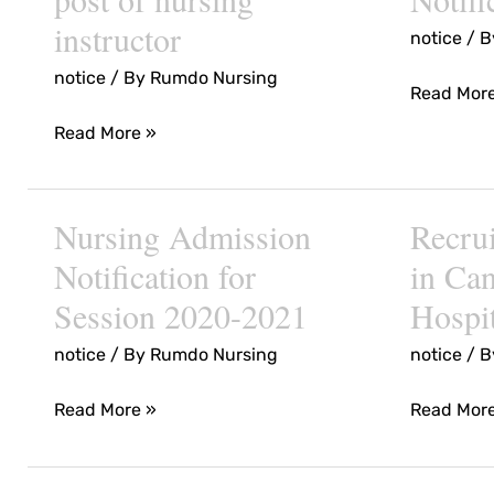
for
Nursing
instructor
notice
/ 
the
Admissio
post
Notificati
notice
/ By
Rumdo Nursing
Read Mor
of
Read More »
nursing
instructor
Nursing Admission
Recrui
Nursing
Recruitme
Admission
Circular
Notification for
in Can
Notification
in
Session 2020-2021
Hospit
for
Cantt
notice
/ By
Rumdo Nursing
notice
/ 
Session
Board
2020-
Hospitals
Read More »
Read Mor
2021