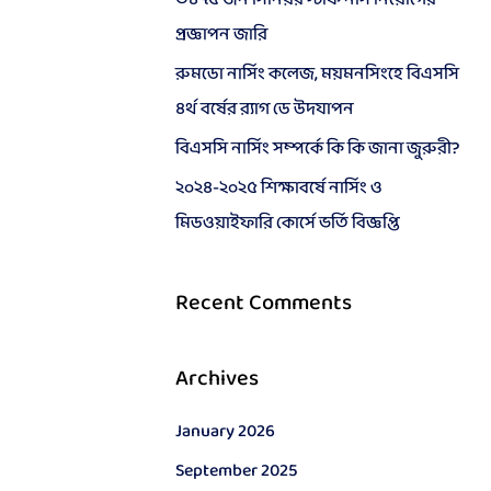
o
প্রজ্ঞাপন জারি
r
রুমডো নার্সিং কলেজ, ময়মনসিংহে বিএসসি
:
৪র্থ বর্ষের র‍্যাগ ডে উদযাপন
বিএসসি নার্সিং সম্পর্কে কি কি জানা জুরুরী?
২০২৪-২০২৫ শিক্ষাবর্ষে নার্সিং ও
মিডওয়াইফারি কোর্সে ভর্তি বিজ্ঞপ্তি
Recent Comments
Archives
January 2026
September 2025