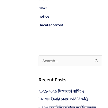
news
notice
Uncategorized
S
e
a
Recent Posts
r
২০২৫-২০২৬ শিক্ষাবর্ষে নার্সিং ও
c
মিডওয়াইফারি কোর্সে ভর্তি বিজ্ঞপ্তি
h
f
৩৪৭৫ জন সিনিয়র স্টাফ নার্স নিয়োগের