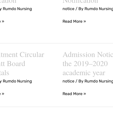
Recruitment
By
Rumdo Nursing
notice
/ By
Rumdo Nursin
n
Notification
on
e »
Read More »
tment Circular
Admission Notic
nt
Admission
Notice
tt Board
the 2019–2020
for
als
academic year
the
By
Rumdo Nursing
notice
/ By
Rumdo Nursin
2019–
2020
e »
Read More »
academic
year