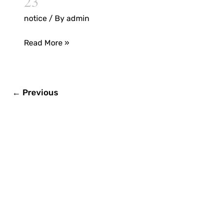
23
in
notice
/ By
admin
the
academic
Read More »
year
2022–
23
←
Previous