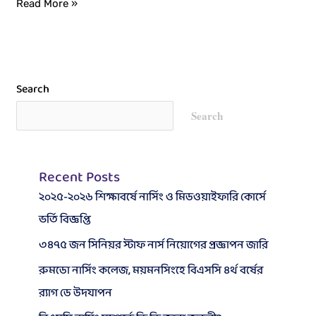
Read More »
in
the
academic
year
2022–
Search
23
Search
Recent Posts
২০২৫-২০২৬ শিক্ষাবর্ষে নার্সিং ও মিডওয়াইফারি কোর্সে
ভর্তি বিজ্ঞপ্তি
৩৪৭৫ জন সিনিয়র স্টাফ নার্স নিয়োগের প্রজ্ঞাপন জারি
রুমডো নার্সিং কলেজ, ময়মনসিংহে বিএসসি ৪র্থ বর্ষের
র‍্যাগ ডে উদযাপন