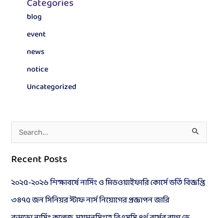
Categories
blog
event
news
notice
Uncategorized
S
e
Recent Posts
a
r
২০২৫-২০২৬ শিক্ষাবর্ষে নার্সিং ও মিডওয়াইফারি কোর্সে ভর্তি বিজ্ঞপ্তি
c
৩৪৭৫ জন সিনিয়র স্টাফ নার্স নিয়োগের প্রজ্ঞাপন জারি
h
রুমডো নার্সিং কলেজ, ময়মনসিংহে বিএসসি ৪র্থ বর্ষের র‍্যাগ ডে