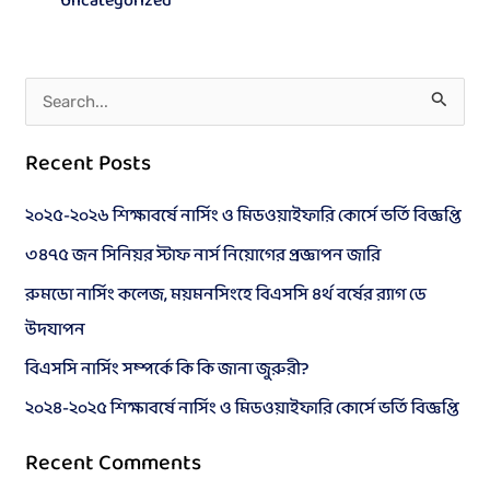
Uncategorized
S
e
Recent Posts
a
r
২০২৫-২০২৬ শিক্ষাবর্ষে নার্সিং ও মিডওয়াইফারি কোর্সে ভর্তি বিজ্ঞপ্তি
c
৩৪৭৫ জন সিনিয়র স্টাফ নার্স নিয়োগের প্রজ্ঞাপন জারি
h
রুমডো নার্সিং কলেজ, ময়মনসিংহে বিএসসি ৪র্থ বর্ষের র‍্যাগ ডে
f
উদযাপন
o
বিএসসি নার্সিং সম্পর্কে কি কি জানা জুরুরী?
r
২০২৪-২০২৫ শিক্ষাবর্ষে নার্সিং ও মিডওয়াইফারি কোর্সে ভর্তি বিজ্ঞপ্তি
:
Recent Comments