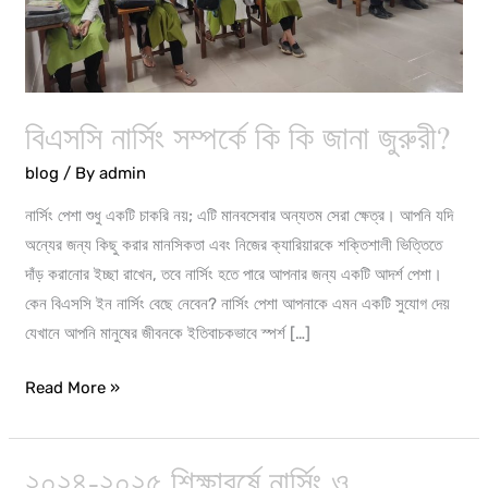
জুরুরী?
বিএসসি নার্সিং সম্পর্কে কি কি জানা জুরুরী?
blog
/ By
admin
নার্সিং পেশা শুধু একটি চাকরি নয়; এটি মানবসেবার অন্যতম সেরা ক্ষেত্র। আপনি যদি
অন্যের জন্য কিছু করার মানসিকতা এবং নিজের ক্যারিয়ারকে শক্তিশালী ভিত্তিতে
দাঁড় করানোর ইচ্ছা রাখেন, তবে নার্সিং হতে পারে আপনার জন্য একটি আদর্শ পেশা।
কেন বিএসসি ইন নার্সিং বেছে নেবেন? নার্সিং পেশা আপনাকে এমন একটি সুযোগ দেয়
যেখানে আপনি মানুষের জীবনকে ইতিবাচকভাবে স্পর্শ […]
Read More »
২০২৪-২০২৫ শিক্ষাবর্ষে নার্সিং ও
২০২৪-২০২৫