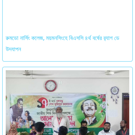
রুমডো নার্সিং কলেজ, ময়মনসিংহে বিএসসি ৪র্থ বর্ষের র‍্যাগ ডে
উদযাপন