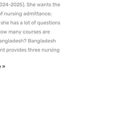
2024-2025). She wants the
of nursing admittance;
 she has a lot of questions
 How many courses are
Bangladesh? Bangladesh
t provides three nursing
e »