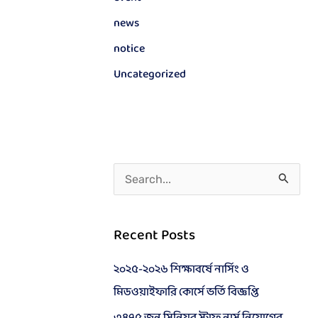
news
notice
Uncategorized
S
e
a
Recent Posts
r
২০২৫-২০২৬ শিক্ষাবর্ষে নার্সিং ও
c
মিডওয়াইফারি কোর্সে ভর্তি বিজ্ঞপ্তি
h
f
৩৪৭৫ জন সিনিয়র স্টাফ নার্স নিয়োগের