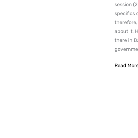
session (
specifics 
therefore,
about it.
there in 
governmen
Read Mor