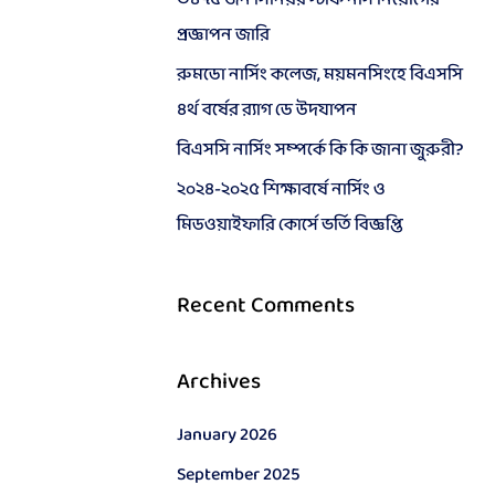
o
প্রজ্ঞাপন জারি
r
রুমডো নার্সিং কলেজ, ময়মনসিংহে বিএসসি
:
৪র্থ বর্ষের র‍্যাগ ডে উদযাপন
বিএসসি নার্সিং সম্পর্কে কি কি জানা জুরুরী?
২০২৪-২০২৫ শিক্ষাবর্ষে নার্সিং ও
মিডওয়াইফারি কোর্সে ভর্তি বিজ্ঞপ্তি
Recent Comments
Archives
January 2026
September 2025