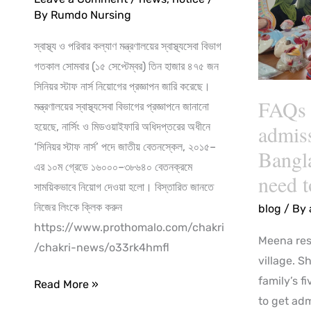
স্টাফ
admission
By
Rumdo Nursing
নার্স
in
স্বাস্থ্য ও পরিবার কল্যাণ মন্ত্রণালয়ের স্বাস্থ্যসেবা বিভাগ
নিয়োগের
Banglade
গতকাল সোমবার (১৫ সেপ্টেম্বর) তিন হাজার ৪৭৫ জন
প্রজ্ঞাপন
What
সিনিয়র স্টাফ নার্স নিয়োগের প্রজ্ঞাপন জারি করেছে।
জারি
you
FAQs 
মন্ত্রণালয়ের স্বাস্থ্যসেবা বিভাগের প্রজ্ঞাপনে জানানো
need
হয়েছে, নার্সিং ও মিডওয়াইফারি অধিদপ্তরের অধীনে
admis
to
‘সিনিয়র স্টাফ নার্স’ পদে জাতীয় বেতনস্কেল, ২০১৫–
know?
Bangl
এর ১০ম গ্রেডে ১৬০০০–৩৮৬৪০ বেতনক্রমে
need 
সাময়িকভাবে নিয়োগ দেওয়া হলো। বিস্তারিত জানতে
নিজের লিংকে ক্লিক করুন
blog
/ By
https://www.prothomalo.com/chakri
Meena res
/chakri-news/o33rk4hmfl
village. S
family’s 
Read More »
to get ad