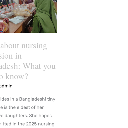
sh:
about nursing
sion in
adesh: What you
to know?
admin
ides in a Bangladeshi tiny
he is the eldest of her
five daughters. She hopes
mitted in the 2025 nursing