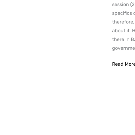
session (
specifics 
therefore,
about it.
there in 
governmen
Read Mor