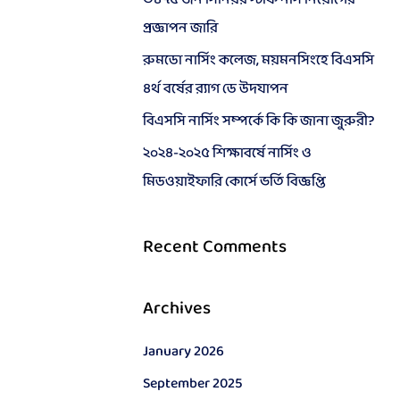
o
প্রজ্ঞাপন জারি
r
রুমডো নার্সিং কলেজ, ময়মনসিংহে বিএসসি
:
৪র্থ বর্ষের র‍্যাগ ডে উদযাপন
বিএসসি নার্সিং সম্পর্কে কি কি জানা জুরুরী?
২০২৪-২০২৫ শিক্ষাবর্ষে নার্সিং ও
মিডওয়াইফারি কোর্সে ভর্তি বিজ্ঞপ্তি
Recent Comments
Archives
January 2026
September 2025