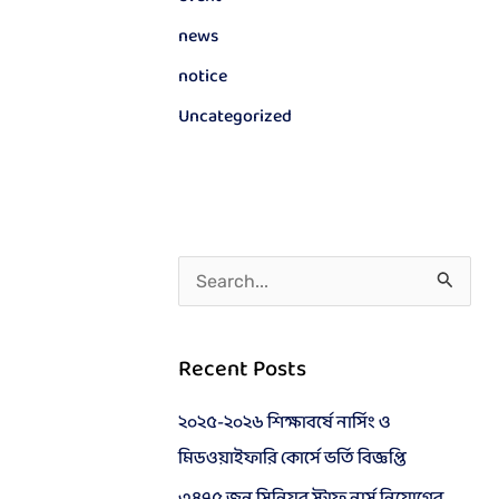
news
notice
Uncategorized
S
e
a
Recent Posts
r
২০২৫-২০২৬ শিক্ষাবর্ষে নার্সিং ও
c
মিডওয়াইফারি কোর্সে ভর্তি বিজ্ঞপ্তি
h
f
৩৪৭৫ জন সিনিয়র স্টাফ নার্স নিয়োগের