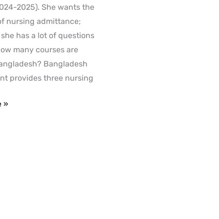
2024-2025). She wants the
of nursing admittance;
 she has a lot of questions
 How many courses are
Bangladesh? Bangladesh
t provides three nursing
e »