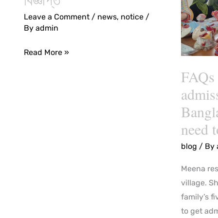
ও
admission
Leave a Comment
/
news
,
notice
/
মিডওয়াইফারি
in
By
admin
কোর্সে
Banglade
ভর্তি
What
Read More »
বিজ্ঞপ্তি
you
FAQs 
need
admis
to
know?
Bangl
need 
blog
/ By
Meena res
village. S
family’s 
to get ad