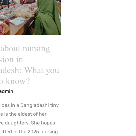
sh:
about nursing
sion in
adesh: What you
to know?
admin
ides in a Bangladeshi tiny
he is the eldest of her
five daughters. She hopes
mitted in the 2025 nursing