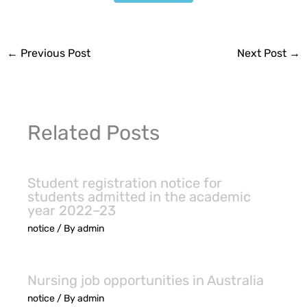
←
Previous Post
Next Post
→
Related Posts
Student registration notice for
students admitted in the academic
year 2022–23
notice
/ By
admin
Nursing job opportunities in Australia
notice
/ By
admin