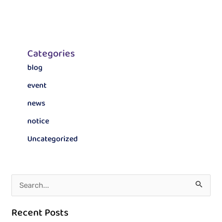
Categories
blog
event
news
notice
Uncategorized
S
e
Recent Posts
a