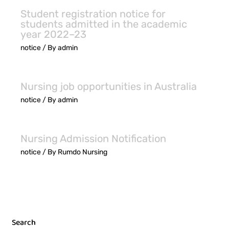
Student registration notice for
students admitted in the academic
year 2022–23
notice
/ By
admin
Nursing job opportunities in Australia
notice
/ By
admin
Nursing Admission Notification
notice
/ By
Rumdo Nursing
Search