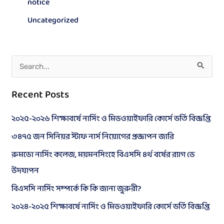
notice
Uncategorized
S
e
Recent Posts
a
r
২০২৫-২০২৬ শিক্ষাবর্ষে নার্সিং ও মিডওয়াইফারি কোর্সে ভর্তি বিজ্ঞপ্তি
c
৩৪৭৫ জন সিনিয়র স্টাফ নার্স নিয়োগের প্রজ্ঞাপন জারি
h
রুমডো নার্সিং কলেজ, ময়মনসিংহে বিএসসি ৪র্থ বর্ষের র‍্যাগ ডে
f
উদযাপন
o
বিএসসি নার্সিং সম্পর্কে কি কি জানা জুরুরী?
r
২০২৪-২০২৫ শিক্ষাবর্ষে নার্সিং ও মিডওয়াইফারি কোর্সে ভর্তি বিজ্ঞপ্তি
: